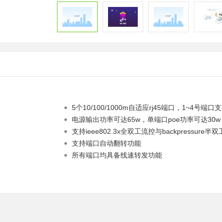
5个10/100/1000m自适应rj45端口，1~4号端口支持
电源输出功率可达65w，单端口poe功率可达30w
支持ieee802.3x全双工流控与backpressure半
支持端口自动翻转功能
所有端口均具备线速转发功能