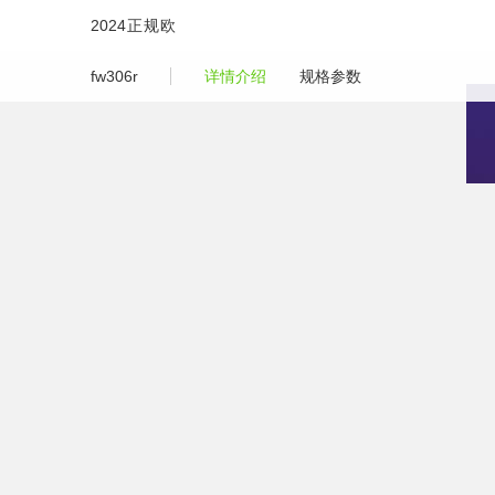
fw306r -2024正规欧洲杯平台
2024正规欧
洲杯平
fw306r
详情介绍
规格参数
台-2024欧
洲杯体育官
网