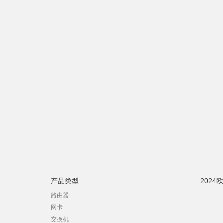
产品类型
202
路由器
网卡
交换机