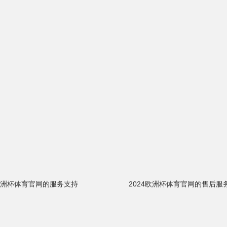
4欧洲杯体育官网的服务支持
2024欧洲杯体育官网的售后服