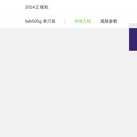
fwb505g 单只装 -2024正规欧
2024正规欧
洲杯平
fwb505g 单只装
详情介绍
规格参数
台-2024欧
洲杯体育官
网