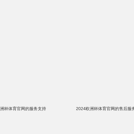
4欧洲杯体育官网的服务支持
2024欧洲杯体育官网的售后服