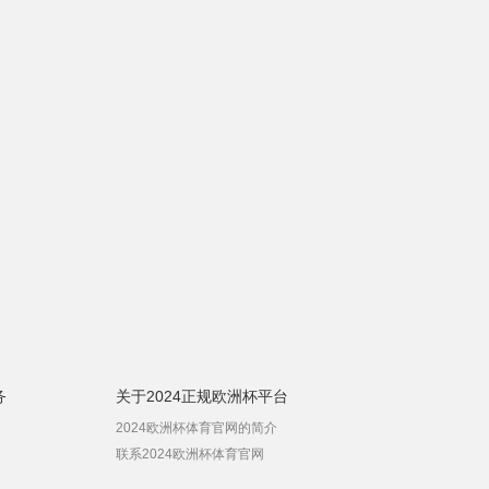
务
关于2024正规欧洲杯平台
2024欧洲杯体育官网的简介
联系2024欧洲杯体育官网