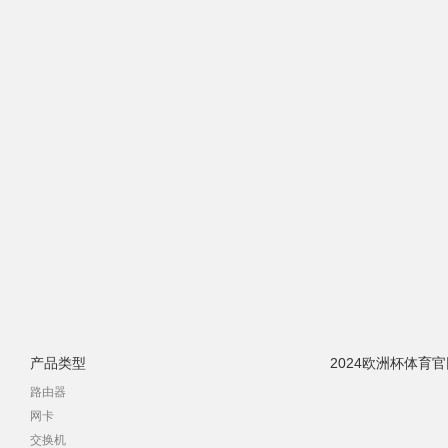
产品类型
2024欧洲杯体育
路由器
网卡
交换机