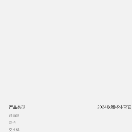
产品类型
2024欧洲杯体育
路由器
网卡
交换机