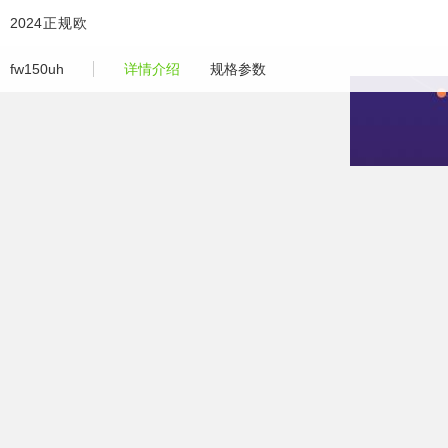
fw150uh -2024正规欧洲杯平台
2024正规欧
洲杯平
fw150uh
详情介绍
规格参数
台-2024欧
洲杯体育官
网