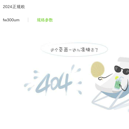
fw300um -2024正规欧洲杯平台
2024正规欧
洲杯平
fw300um
规格参数
台-2024欧
洲杯体育官
网