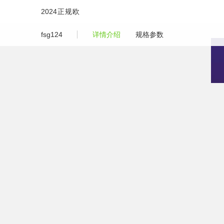
fsg124 -2024正规欧洲杯平台
2024正规欧
洲杯平
fsg124
详情介绍
规格参数
台-2024欧
洲杯体育官
网