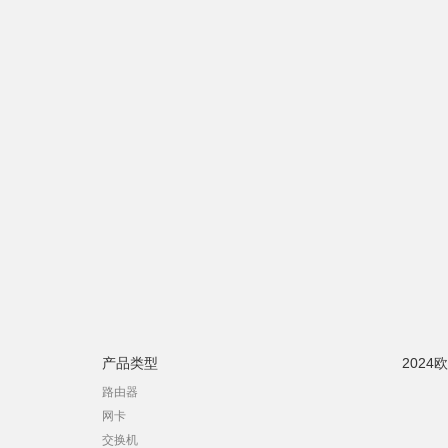
产品类型
202
路由器
网卡
交换机