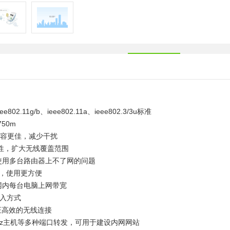
ee802.11g/b、ieee802.11a、ieee802.3/3u标准
50m
术，兼容更佳，减少干扰
定性，扩大无线覆盖范围
使用多台路由器上不了网的问题
页面，使用更方便
网内每台电脑上网带宽
接入方式
保证高效的无线连接
mz主机等多种端口转发，可用于建设内网网站