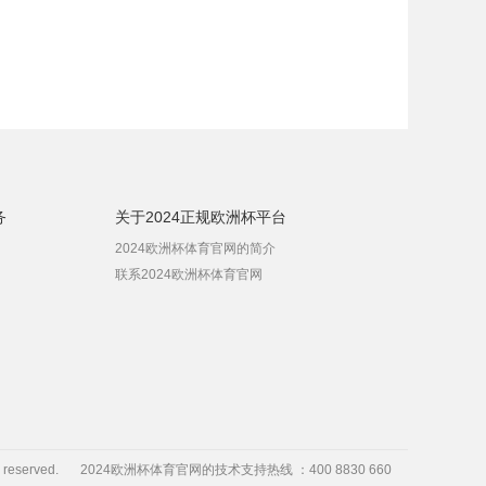
务
关于2024正规欧洲杯平台
2024欧洲杯体育官网的简介
联系2024欧洲杯体育官网
served.
2024欧洲杯体育官网的技术支持热线 ：400 8830 660