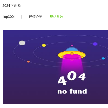
fiap300l -2024正规欧洲杯平台
2024正规欧
洲杯平
fiap300l
详情介绍
规格参数
台-2024欧
洲杯体育官
网