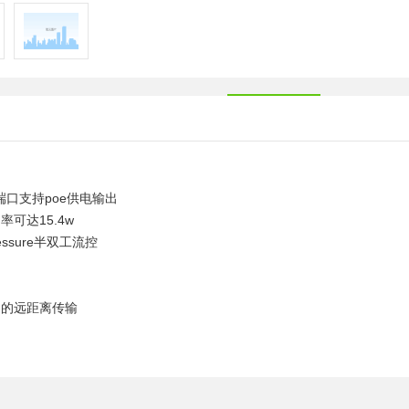
4号端口支持poe供电输出
率可达15.4w
ressure半双工流控
m的远距离传输