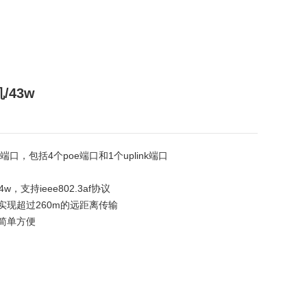
/43w
45端口，包括4个poe端口和1个uplink端口
w，支持ieee802.3af协议
实现超过260m的远距离传输
简单方便