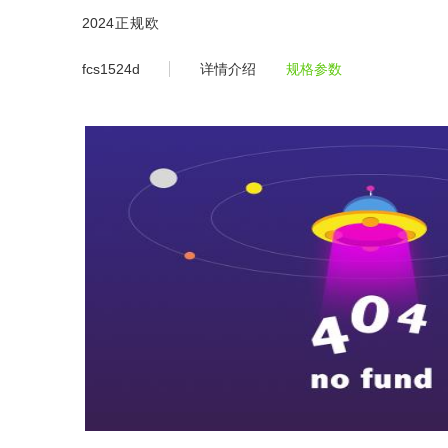
fcs1524d -2024正规欧洲杯平台
2024正规欧
洲杯平
fcs1524d
详情介绍
规格参数
台-2024欧
洲杯体育官
网