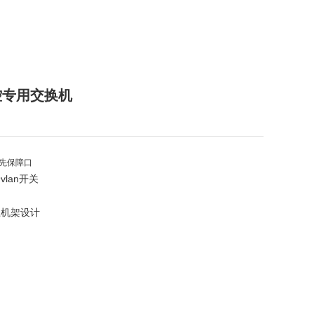
控专用交换机
优先保障口
lan开关
上机架设计