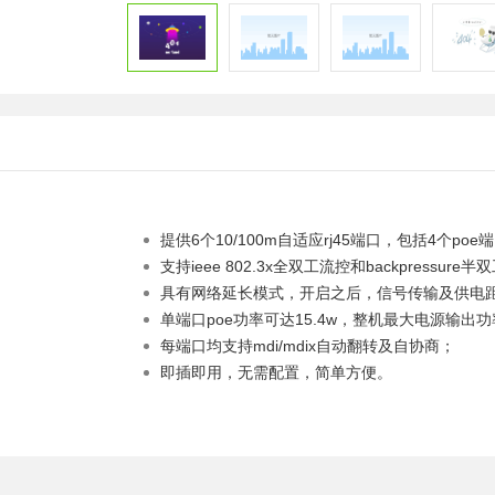
提供6
个
10/100m
自适应
rj45
端口，包括4
个
poe
端
支持
ieee 802.3x
全双工流控和
backpressure
半双
具有网络延长模式，开启之后，信号传输及供电距
单端口poe功率可达15.4w，整机最大电源输出功
每端口均支持
mdi/mdix
自动翻转及自协商；
即插即用，无需配置，简单方便。