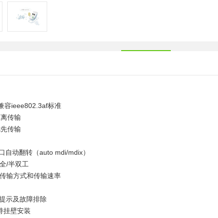
，兼容
ieee802.3af标准
距离传输
优先传输
自动翻转（auto mdi/mdix）
m全/半双工
整传输方式和传输速率
态提示及故障排除
持挂壁安装