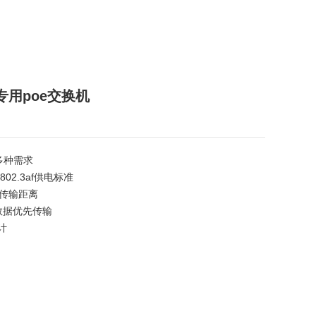
专用poe交换机
足多种需求
02.3af供电标准
m传输距离
数据优先传输
计