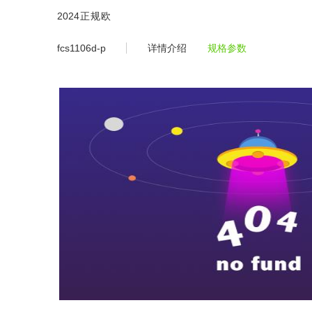
fcs1106d-2024正规欧洲杯平台
2024正规欧
洲杯平
fcs1106d-p
详情介绍
规格参数
台-2024欧
洲杯体育官
网