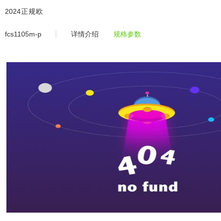
fcs1105m-2024正规欧洲杯平台
2024正规欧
洲杯平
fcs1105m-p
详情介绍
规格参数
台-2024欧
洲杯体育官
网