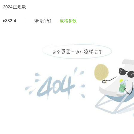
c332-2024正规欧洲杯平台
2024正规欧
洲杯平
c332-4
详情介绍
规格参数
台-2024欧
洲杯体育官
网